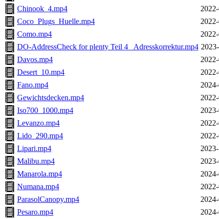
Chinook_4.mp4
2022-
Coco_Plugs_Huelle.mp4
2022-
Como.mp4
2022-
DO-AddressCheck for plenty Teil 4_ Adresskorrektur.mp4
2023-
Davos.mp4
2022-
Desert_10.mp4
2022-
Fano.mp4
2024-
Gewichtsdecken.mp4
2022-
Iso700_1000.mp4
2023-
Levanzo.mp4
2022-
Lido_290.mp4
2022-
Lipari.mp4
2023-
Malibu.mp4
2023-
Manarola.mp4
2024-
Numana.mp4
2022-
ParasolCanopy.mp4
2024-
Pesaro.mp4
2024-